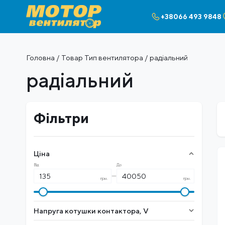
+38066 493 9848
Головна
/ Товар Тип вентилятора / радіальний
радіальний
Фільтри
Ціна
Від
До
—
грн.
грн.
Напруга котушки контактора, V