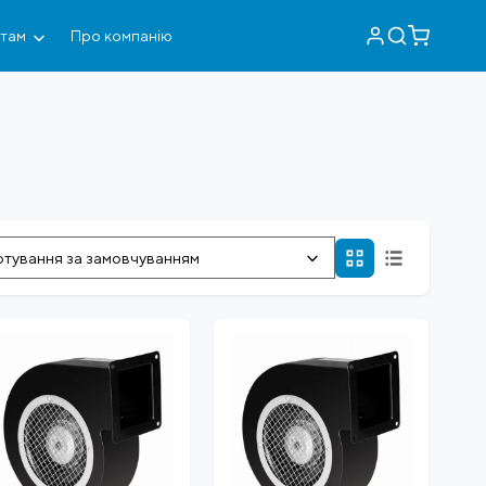
нтам
Про компанію
тування за замовчуванням