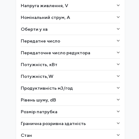
Напруга живлення, V
Номінальний струм, A
Оберти у хв
Передатне число
Передаточне число редуктора
Потужність, кВт
Потужність,W
Продуктивність м3/год
Рівень шуму, dB
Розмір патрубка
Гранична розривна здатність
Стан