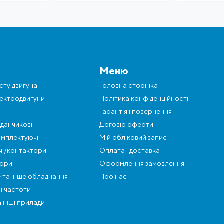
Меню
сту двигуна
Головна сторінка
ектродвигуни
Політика конфіденційності
Гарантія і повернення
данчикові
Договір оферти
омплектуючі
Мій обліковий запис
ачі/контактори
Оплата і доставка
ори
Оформлення замовлення
 та інше обладнання
Про нас
і частоти
 інші прилади