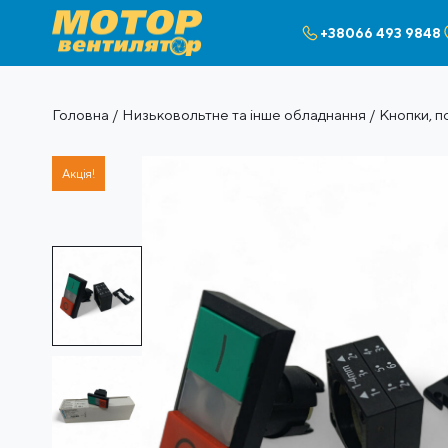
+38066 493 9848
Головна
/
Низьковольтне та інше обладнання
/
Кнопки, п
Акція!