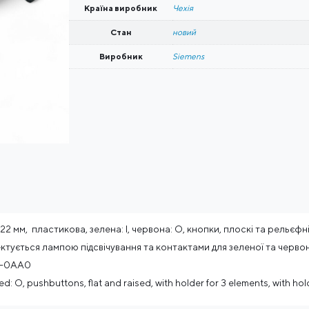
Країна виробник
Чехія
Стан
новий
Виробник
Siemens
2 мм, пластикова, зелена: I, червона: O, кнопки, плоскі та рельєфні
ктується лампою підсвічування та контактами для зеленої та червон
0-0AA0
ed: O, pushbuttons, flat and raised, with holder for 3 elements, with hol