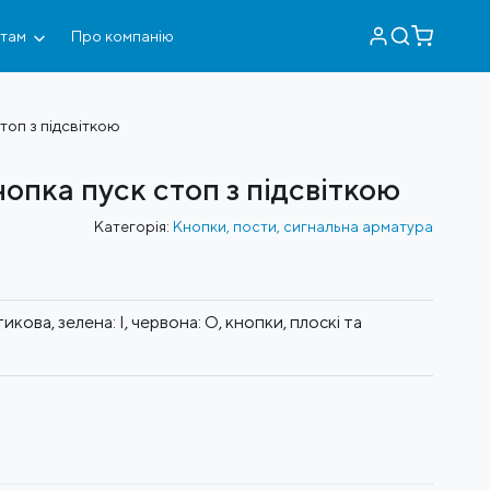
нтам
Про компанію
топ з підсвіткою
опка пуск стоп з підсвіткою
Категорія:
Кнопки, пости, сигнальна арматура
икова, зелена: I, червона: O, кнопки, плоскі та