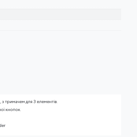
, з тримачем для 3 елементів.
ої кнопок.
der