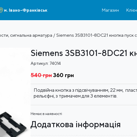
м. Івано-Франківськ
Магазин
Кліє
ости, сигнальна арматура
/ Siemens 3SB3101-8DC21 кнопка пуск с
Siemens 3SB3101-8DC21 кн
Артикул:
74014
540
грн
Оригінальна
360
грн
Поточна
ціна:
ціна:
540 грн
360 грн
Подвійна кнопка з підсвічуванням, 22 мм, пласт
рельєфні, з тримачем для 3 елементів.
Немає в наявності
Додаткова інформація