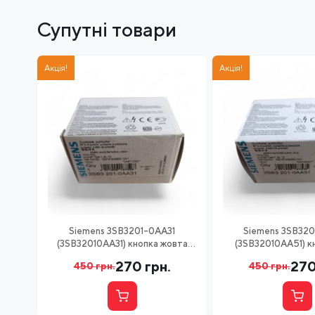
Супутні товари
Акція!
Акція!
Siemens 3SB3201-0AA31
Siemens 3SB320
(3SB32010AA31) кнопка жовта
(3SB32010AA51) к
1NO+1NC
1NO+1N
270
грн.
27
450
грн.
450
грн.