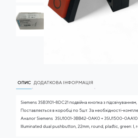
ОПИС
ДОДАТКОВА ІНФОРМАЦІЯ
Siemens 3SB3101-8DC21 подвійна кнопка з підсвічуванням, 2
Поставляється в коробці по 5шт. За необхідності-компле
Аналог Siemens 3SU1001-3BB42-0AK0 + 3SU1500-0AA1
Illuminated dual pushbutton, 22mm, round, plastic, green: I, r