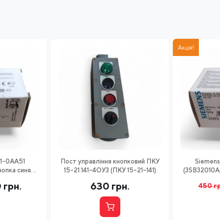
Акція!
1-0AA51
Пост управління кнопковий ПКУ
Siemens
нопка синя
15-21.141-4ОУ3 (ПКУ 15-21-141)
(3SB32010A
C
0
грн.
630
грн.
450
г