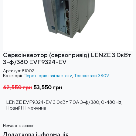
Сервоінвертор (сервопривід) LENZE 3.0кВт
3-ф/380 EVF9324-EV
Артикул:
81002
Категорії:
Перетворювачі частоти
,
Трьохфазні 380V
62,550
грн
Оригінальна
53,550
грн
Поточна
ціна:
ціна:
62,550 грн
53,550 грн
LENZE EVF9324-EV 3.0кВт 7.0A 3-ф/380, 0-480Hz,
Новий! Німеччина
Немає в наявності
Додаткова інформація