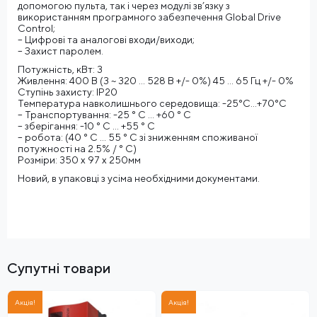
допомогою пульта, так і через модулі зв’язку з
використанням програмного забезпечення Global Drive
Control;
– Цифрові та аналогові входи/виходи;
– Захист паролем.
Потужність, кВт: 3
Живлення: 400 В (3 ~ 320 … 528 В +/- 0%) 45 … 65 Гц +/- 0%
Ступінь захисту: IP20
Температура навколишнього середовища: -25°C…+70°C
– Транспортування: -25 ° C … +60 ° C
– зберігання: -10 ° C … +55 ° C
– робота: (40 ° C … 55 ° C зі зниженням споживаної
потужності на 2.5% / ° C)
Розміри: 350 х 97 х 250мм
Новий, в упаковці з усіма необхідними документами.
Супутні товари
Акція!
Акція!