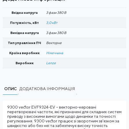
Вхідна напруга
3 фази 380 В
Потужність, кВт
3,0 кВт
Вихідна напруга
3 фази 380 В
Тип управління ПЧ
Векторне
Країна виробник
Німеччина
Виробник
Lenze
ОПИС
ДОДАТКОВА ІНФОРМАЦІЯ
9300 vector EVF9324-EV – векторно-керовані
перетворювачі частоти, які призначені для складних систем
приводу з високими вимогами щодо динаміки та точності
регулювання. 9300 vector працює зі зворотним зв’язком за
швидкістю або без неї та забезпечує високу точність