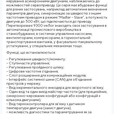
керування асинхронними двигунами, наближаючись до
можливостей сервоприводу. Ця серія має вбудовані функції
для різних застосувань, наприклад автоматичне визначення
параметрів двигуна, синхронізацію за швидкістю з іншим
частотним приводом в режимі “Master – Slave”, а потужність
двигунів до 500 кВт, що підключаються до приводу.
Перетворювачі 9300 vector знаходять своє застосування в
автоматизації промислового виробництва в
станкобудуванні, в системах управління насосами,
вентиляторами, компресорами, в горизонтальній
транспортування вантажів, у фасувально-пакувальному
устаткуванні, у спеціальних механізмах тощо.
Функції, що встановлюються:
– Регулювання швидкості/моменту;
– Ступінчасте управління;
– Регулювання пройденого шляху;
– Цифрове частотне з’єднання;
– Слот розширення для комунікаційних модулів;
– Інтерфейс системної шини (CAN) для об’єднання
пристроїв у мережу;
– Вхід інкрементального енкодера для зворотного зв’язку;
– Один вхід та один вихід майстер-частоти (для прецизійних,
синхронно-керованих конфігурацій або конфігурацій з
кількома двигунами);
– Вхід термоконтролера для зв’язку з датчиком
температури двигуна (захист двигуна);
– можливість діагностики та параметрування як за