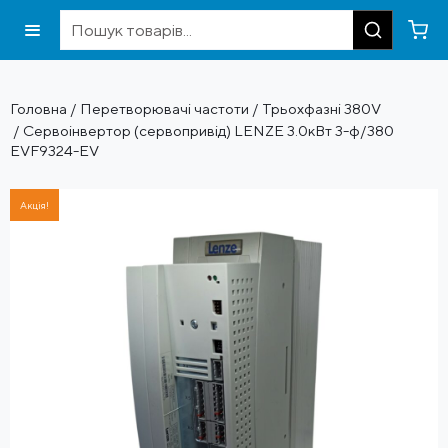
Головна
/
Перетворювачі частоти
/
Трьохфазні 380V
/ Сервоінвертор (сервопривід) LENZE 3.0кВт 3-ф/380
EVF9324-EV
Акція!