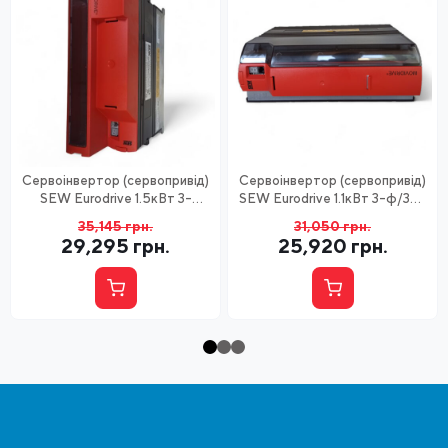
Сервоінвертор (сервопривід)
Сервоінвертор (сервопривід)
SEW Eurodrive 1.5кВт 3-
SEW Eurodrive 1.1кВт 3-ф/380
ф/380 MDX61B0015-5A3-4-
MDX61B0011-5A3-4
35,145
грн.
31,050
грн.
OT
29,295
грн.
25,920
грн.