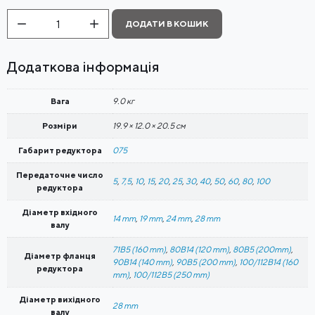
Редуктор
ДОДАТИ В КОШИК
черв'ячний
NMRV
075
(PM,
Додаткова інформація
PMRV,
CMRV)
кількість
Вага
9.0 кг
Розміри
19.9 × 12.0 × 20.5 см
Габарит редуктора
075
Передаточне число
5
,
7,5
,
10
,
15
,
20
,
25
,
30
,
40
,
50
,
60
,
80
,
100
редуктора
Діаметр вхідного
14 mm
,
19 mm
,
24 mm
,
28 mm
валу
71B5 (160 mm)
,
80B14 (120 mm)
,
80B5 (200mm)
,
Діаметр фланця
90B14 (140 mm)
,
90B5 (200 mm)
,
100/112B14 (160
редуктора
mm)
,
100/112B5 (250 mm)
Діаметр вихідного
28 mm
валу