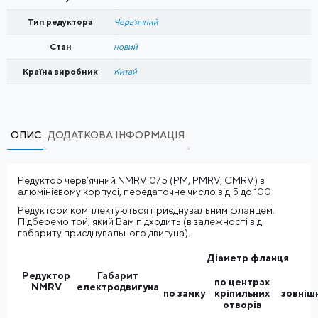
Тип редуктора
Черв'ячний
Стан
новий
Країна виробник
Китай
ОПИС
ДОДАТКОВА ІНФОРМАЦІЯ
Редуктор черв’ячний NMRV 075 (PM, PMRV, CMRV) в
алюмінієвому корпусі, передаточне число від 5 до 100
Редуктори комплектуються приєднувальним фланцем.
Підберемо той, який Вам підходить (в залежності від
габариту приєднувального двигуна).
Діаметр фланця
Редуктор
Габарит
по центрах
NMRV
електродвигуна
по замку
кріпильних
зовніш
отворів