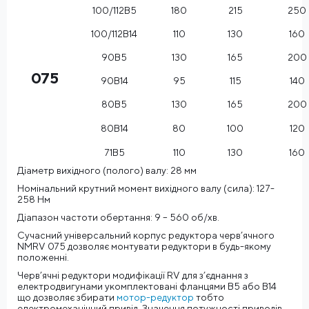
100/112B5
180
215
250
100/112B14
110
130
160
90B5
130
165
200
075
90B14
95
115
140
80B5
130
165
200
80B14
80
100
120
71B5
110
130
160
Діаметр вихідного (полого) валу: 28 мм
Номінальний крутний момент вихідного валу (сила): 127-
258 Нм
Діапазон частоти обертання: 9 – 560 об/хв.
Сучасний універсальний корпус редуктора черв’ячного
NMRV 075 дозволяє монтувати редуктори в будь-якому
положенні.
Черв’ячні редуктори модифікації RV для з’єднання з
електродвигунами укомплектовані фланцями В5 або В14
що дозволяє збирати
мотор-редуктор
тобто
електромеханічний привід. Значення потужності приводів