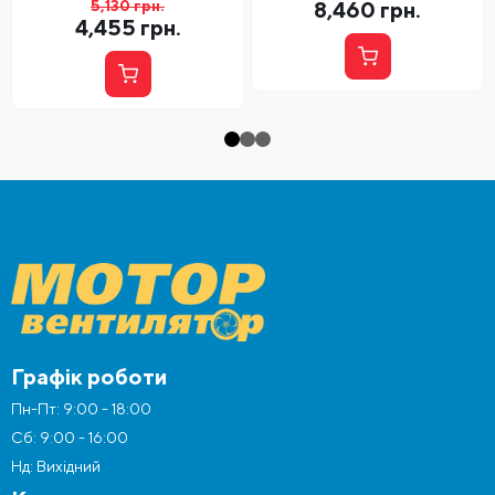
5,130
грн.
8,460
грн.
0,37 kW
0,75 кВт
4,455
грн.
Графік роботи
Пн-Пт: 9:00 - 18:00
Сб: 9:00 - 16:00
Нд: Вихідний