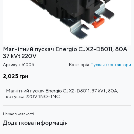
Магнітний пускач Energio CJX2-D8011, 80А
37 kVt 220V
Артикул:
61005
Категорія:
Пускачі/контактори
2,025
грн
Магнітний пускач Energio CJX2-D8011, 37 kVt , 80А,
котушка 220V
1NO+1NC
Немає в наявності
Додаткова інформація