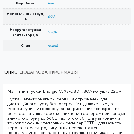
Виробник
Інші
Номінальний струм,
80 A
A
Напруга котушки
220V
контактора, V
Стан
новий
ОПИС
ДОДАТКОВА ІНФОРМАЦІЯ
Магнітний пускач Energio CJX2-D8011, 80А котушка 220V
Пускачі електромагнітні серії CJX2 призначені для
дистанційного пуску безпосереднім підключенням до
мережі, зупинки і реверсування трифазних асинхронних
електродвигунів з короткозамкненим ротором при напрузі
змінного струму до 660В частотою 50 Гц, а у виконанні з
трьохполюсними тепловими реле серії РТЛ – для захисту
керованих електродвигунів від перевантажень
неприпустимої тривалості і від струмів, що виникають при