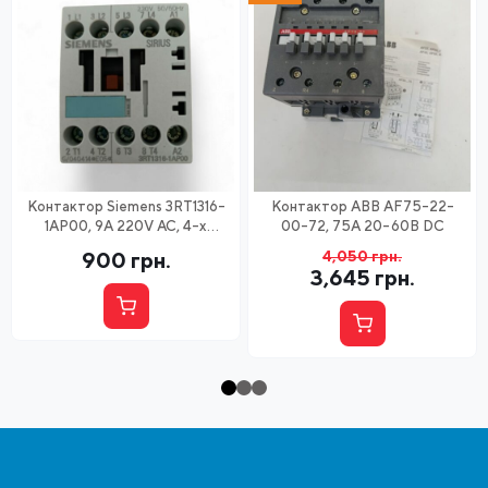
Контактор Siemens 3RT1316-
Контактор ABB AF75-22-
1AP00, 9А 220V AC, 4-х
00-72, 75А 20-60В DC
полюсний
900
грн.
4,050
грн.
3,645
грн.