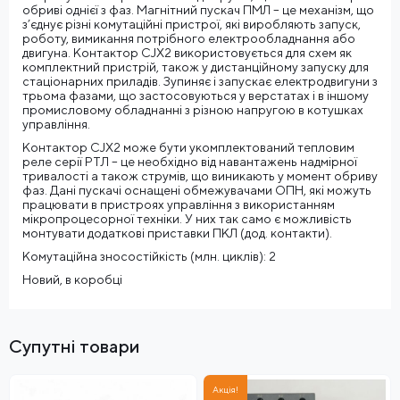
обриві однієї з фаз. Магнітний пускач ПМЛ – це механізм, що
з’єднує різні комутаційні пристрої, які виробляють запуск,
роботу, вимикання потрібного електрообладнання або
двигуна. Контактор CJX2 використовується для схем як
комплектний пристрій, також у дистанційному запуску для
стаціонарних приладів. Зупиняє і запускає електродвигуни з
трьома фазами, що застосовуються у верстатах і в іншому
промисловому обладнанні з різною напругою в котушках
управління.
Контактор CJX2 може бути укомплектований тепловим
реле серії РТЛ – це необхідно від навантажень надмірної
тривалості а також струмів, що виникають у момент обриву
фаз. Дані пускачі оснащені обмежувачами ОПН, які можуть
працювати в пристроях управління з використанням
мікропроцесорної техніки. У них так само є можливість
монтувати додаткові приставки ПКЛ (дод. контакти).
Комутаційна зносостійкість (млн. циклів): 2
Новий, в коробці
Супутні товари
Акція!