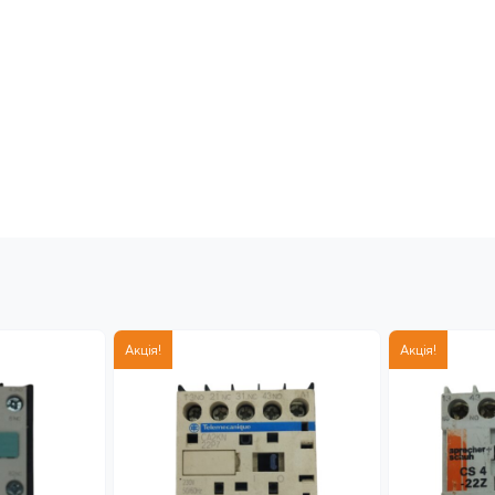
Акція!
Акція!