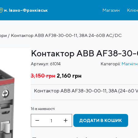
м. Івано-Франківськ
Магазин
Кліє
ори
/ Контактор ABB AF38-30-00-11, 38А 24-60В AC/DC
Контактор ABB AF38-30-
Артикул:
61014
Категорії:
Магнітн
3,150
грн
Оригінальна
2,160
грн
Поточна
ціна:
ціна:
3,150 грн
2,160 грн
Контактор ABB AF38-30-00-11, 38А (24-60 V
16 в наявності
Контактор
ДОДАТИ В КОШИК
ABB
AF38-
30-
00-