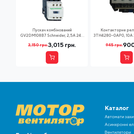
Пускач комбінований
Контакторне рел
GV2DM108B7 Schneider, 2,5А 24V
3TH4280-0AP0, 10А
AC
3,015
грн.
90
3,150
грн.
945
грн.
Каталог
Автомати захи
Асинхронні ел
Вентилятори