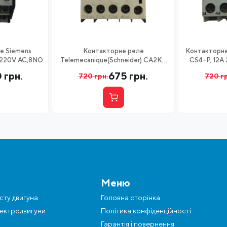
е Siemens
Контакторне реле
Контакторне
 220V AC,8NO
Telemecanique(Schneider) CA2KN
CS4-P, 12А
22P7, 10А 220V AC, 2NC+2NO
0
грн.
675
грн.
720
грн.
720
г
Меню
сту двигуна
Головна сторінка
ектродвигуни
Політика конфіденційності
Гарантія і повернення