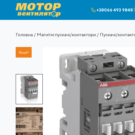
+38066 493 9848
Головна
/
Магнітні пускачі/контактори
/
Пускачі/контакт
Акція!