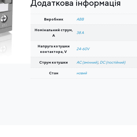
Додаткова інформація
11,
38А
24-
60В
Виробник
ABB
AC/DC
кількість
Номінальний струм,
38 A
A
Напруга котушки
24-60V
контактора, V
Струм котушки
AC (змінний)
,
DC (постійний)
Стан
новий