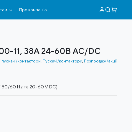
нтам
Про компанію
00-11, 38А 24-60В AC/DC
і пускачі/контактори
,
Пускачі/контактори
,
Розпродаж/акції
 50/60 Hz та 20-60 V DC)