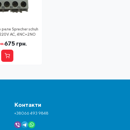
 реле Sprecher schuh
 220V AC, 4NC+2NO
675
грн.
рн.
Контакти
+38066 493 9848