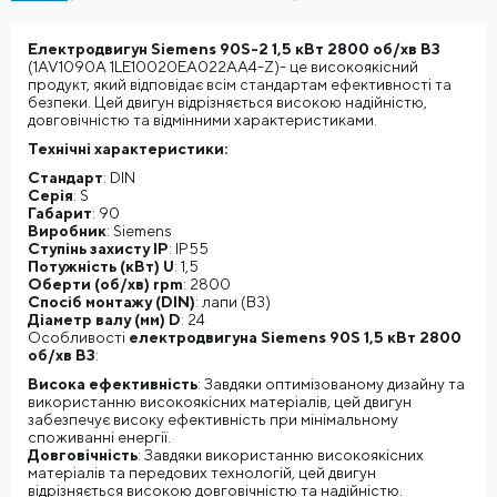
Електродвигун Siemens 90S-2 1,5 кВт 2800 об/хв B3
(1AV1090A 1LE10020EA022AA4-Z)- це високоякісний
продукт, який відповідає всім стандартам ефективності та
безпеки. Цей двигун відрізняється високою надійністю,
довговічністю та відмінними характеристиками.
Технічні характеристики:
Стандарт
: DIN
Серія
: S
Габарит
: 90
Виробник
: Siemens
Ступінь захисту IP
: IP55
Потужність (кВт) U
: 1,5
Оберти (об/хв) rpm
: 2800
Спосіб монтажу (DIN)
: лапи (B3)
Діаметр валу (мм) D
: 24
Особливості
електродвигуна Siemens 90S 1,5 кВт 2800
об/хв B3
:
Висока ефективність
: Завдяки оптимізованому дизайну та
використанню високоякісних матеріалів, цей двигун
забезпечує високу ефективність при мінімальному
споживанні енергії.
Довговічність
: Завдяки використанню високоякісних
матеріалів та передових технологій, цей двигун
відрізняється високою довговічністю та надійністю.