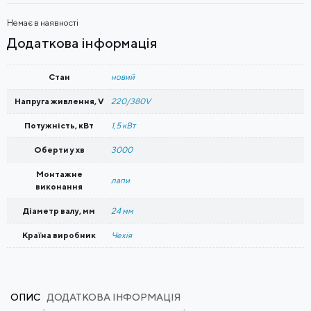
Немає в наявності
Додаткова інформація
Стан
новий
Напруга живлення, V
220/380V
Потужність, кВт
1,5 кВт
Оберти у хв
3000
Монтажне
лапи
виконання
Діаметр валу, мм
24 мм
Країна виробник
Чехія
ОПИС
ДОДАТКОВА ІНФОРМАЦІЯ