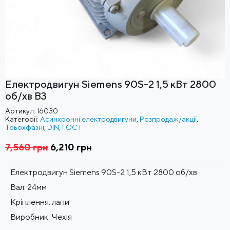
Електродвигун Siemens 90S-2 1,5 кВт 2800
об/хв B3
Артикул:
16030
Категорії:
Асинхронні електродвигуни
,
Розпродаж/акції
,
Трьохфазні, DIN, ГОСТ
7,560
грн
Оригінальна
6,210
грн
Поточна
ціна:
ціна:
7,560 грн
6,210 грн
Електродвигун Siemens 90S-2 1,5 кВт 2800 об/хв
Вал: 24мм
Кріплення: лапи
Виробник: Чехія