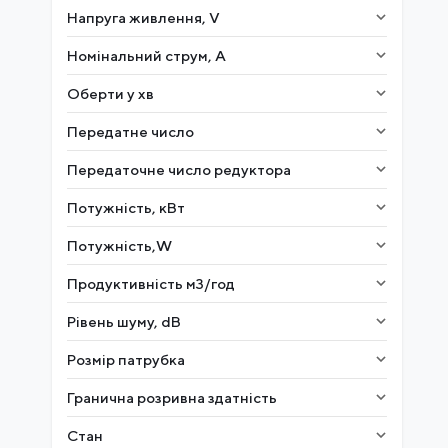
Напруга живлення, V
Номінальний струм, A
Оберти у хв
Передатне число
Передаточне число редуктора
Потужність, кВт
Потужність,W
Продуктивність м3/год
Рівень шуму, dB
Розмір патрубка
Гранична розривна здатність
Стан