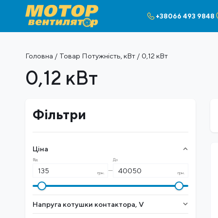
+38066 493 9848
Головна
/ Товар Потужність, кВт / 0,12 кВт
0,12 кВт
Фільтри
Ціна
Від
До
—
грн.
грн.
Напруга котушки контактора, V