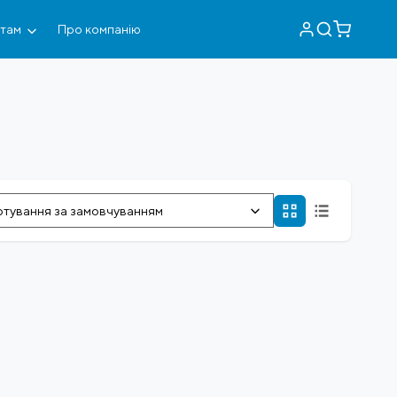
нтам
Про компанію
тування за замовчуванням