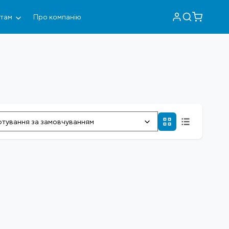
нтам
Про компанію
тування за замовчуванням