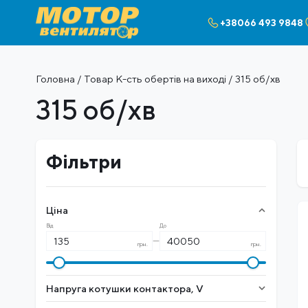
+38066 493 9848
Головна
/ Товар К-сть обертів на виході / 315 об/хв
315 об/хв
Фільтри
Ціна
Від
До
—
грн.
грн.
Напруга котушки контактора, V