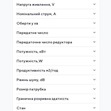
Напруга живлення, V
Номінальний струм, A
Оберти у хв
Передатне число
Передаточне число редуктора
Потужність, кВт
Потужність,W
Продуктивність м3/год
Рівень шуму, dB
Розмір патрубка
Гранична розривна здатність
Стан