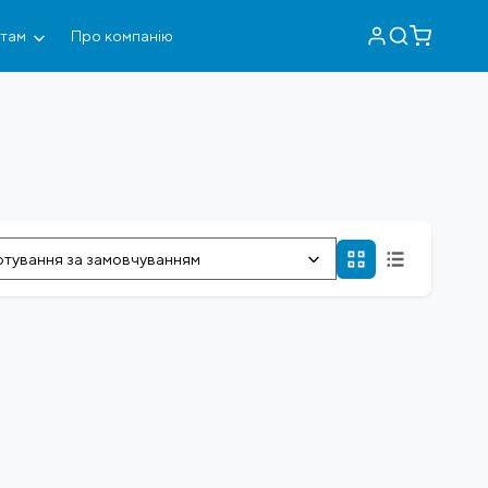
нтам
Про компанію
тування за замовчуванням