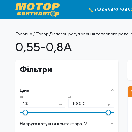
+38066 493 9848
Головна
/ Товар Діапазон регулювання теплового реле, 
0,55-0,8A
Фільтри
Ціна
Від
До
—
грн.
грн.
Напруга котушки контактора, V