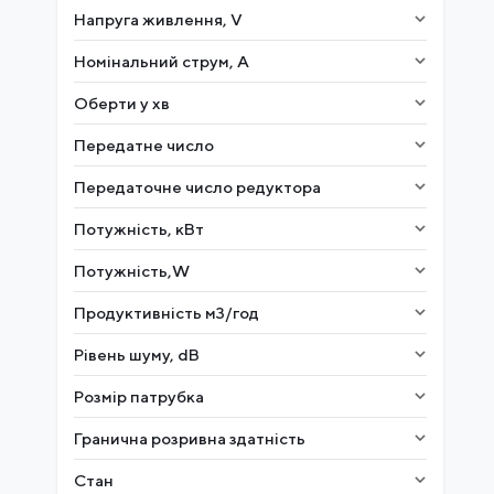
Напруга живлення, V
Номінальний струм, A
Оберти у хв
Передатне число
Передаточне число редуктора
Потужність, кВт
Потужність,W
Продуктивність м3/год
Рівень шуму, dB
Розмір патрубка
Гранична розривна здатність
Стан